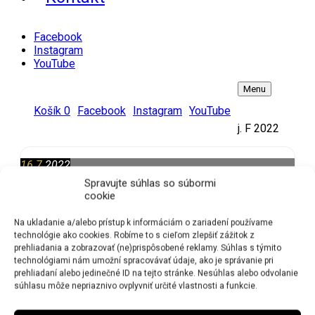
Facebook
Instagram
YouTube
Menu
Košík
0
Facebook
Instagram
YouTube
j. F 2022
16.7.
2022
ZÁZRIVÁ (SK)
ZÁZRIVSKÉ DNI
Spravujte súhlas so súbormi
2022, vystúpenie DUO JAMAHA o
cookie
19:00h
19:00
Na ukladanie a/alebo prístup k informáciám o zariadení používame
technológie ako cookies. Robíme to s cieľom zlepšiť zážitok z
prehliadania a zobrazovať (ne)prispôsobené reklamy. Súhlas s týmito
technológiami nám umožní spracovávať údaje, ako je správanie pri
prehliadaní alebo jedinečné ID na tejto stránke. Nesúhlas alebo odvolanie
Najbližšia akcia
súhlasu môže nepriaznivo ovplyvniť určité vlastnosti a funkcie.