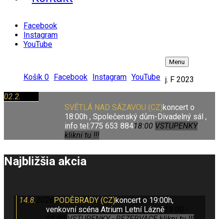
Facebook
Instagram
YouTube
Menu
Košík
0
Facebook
Instagram
YouTube
j. F 2023
02.2.
2023
SVĚTLÁ NAD SÁZAVOU (CZ)
koncert o
18:00h , Společenský dům-Divadelný sál ,
info tel:775 653 884
18:00
VSTUPENKY
klikni tu !!!
Najbližšia akcia
14.8.
2026
PODĚBRADY (CZ)
koncert o 19:00h,
venkovní scéna Atrium Letní Lázně
19:00 -
21:00
VSTUPENKY - REZERVACE klikni tu !!!