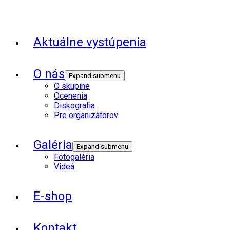
Aktuálne vystúpenia
O nás
Expand submenu
O skupine
Ocenenia
Diskografia
Pre organizátorov
Galéria
Expand submenu
Fotogaléria
Videá
E-shop
Kontakt