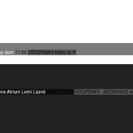
rny dom
17:00
VSTUPENKY klikni tu !!!
éna Atrium Letní Lázně
19:00 - 21:00
VSTUPENKY - REZERVACE klik