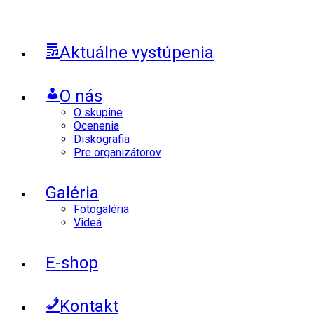
Aktuálne vystúpenia
O nás
O skupine
Ocenenia
Diskografia
Pre organizátorov
Galéria
Fotogaléria
Videá
E-shop
Kontakt