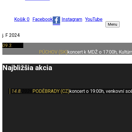
Košík
0
Facebook
Instagram
YouTube
Menu
j. F 2024
09.3.
2024
PÚCHOV (SK)
koncert k MDŽ o 17:00h, Kultú
Najbližšia akcia
14.8.
2026
PODĚBRADY (CZ)
koncert o 19:00h, venkovní sc