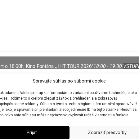
t o 18:00h, Kino Fontána ,, HIT TOUR 2026''
18:00 - 19:30
VSTUPEN
Spravujte súhlas so súbormi cookie
ukladanie a/alebo prístup k informáciám o zariadení používame technológie ako
kies. Robíme to s cieľom zlepšiť zážitok z prehliadania a zobrazovať
)prispôsobené reklamy. Súhlas s týmito technológiami nám umožní spracovávať
je, ako je správanie pri prehliadaní alebo jedinečné ID na tejto stránke. Nesúhlas
bo odvolanie súhlasu môže nepriaznivo ovplyvniť určité vlastnosti a funkcie.
éna Atrium Letní Lázně
19:00 - 21:00
VSTUPENKY - REZERVACE klik
Prijať
Zobraziť predvoľby