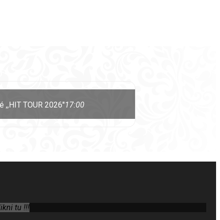
é ,,HIT TOUR 2026''
17:00
ni tu !!!