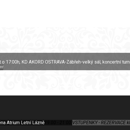
t o 17:00h, KD AKORD OSTRAVA-Zábřeh-velký sál, koncertní turn
!!
éna Atrium Letní Lázně
19:00 - 21:00
VSTUPENKY - REZERVACE klik