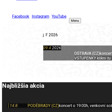
Košík
Facebook
Instagram
YouTube
0
Menu
j. F 2026
09.4.
2026
OSTRAVA (CZ)
koncer
VSTUPENKY klikni tu !
Najbližšia akcia
14.8.
2026
PODĚBRADY (CZ)
koncert o 19:00h, venkovní sc