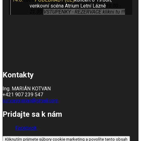
venkovní scéna Atrium Letní Lázně
19:00 -
Zobraziť predvoľby
21:00
VSTUPENKY - REZERVACE klikni tu !!!
Zásady používania súborov cookie
Zásady ochrany osobných údajov
Kontakty
Ing. MARIÁN KOTVAN
+421 907 239 547
kotvanmarian@gmail.com
Pridajte sa k nám
Facebook
Kliknutím prijmete súbory cookie marketing a povolíte tento obsah