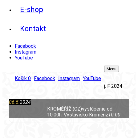
E-shop
Kontakt
Facebook
Instagram
YouTube
Menu
Košík
0
Facebook
Instagram
YouTube
j. F 2024
06.5.
2024
KROMĚŘÍŽ (CZ)
vystúpenie od
10:00h, Výstavisko Kroměříž
10:00