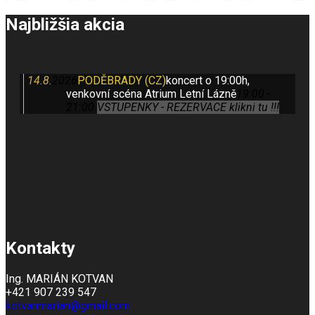
Najbližšia akcia
14.8.
2026
PODĚBRADY (CZ)
koncert o 19:00h,
venkovní scéna Atrium Letní Lázně
19:00 -
21:00
VSTUPENKY - REZERVACE klikni tu !!!
Kontakty
Ing. MARIÁN KOTVAN
+421 907 239 547
kotvanmarian@gmail.com