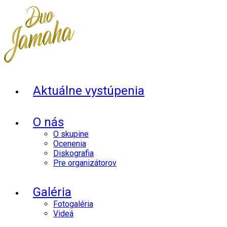
Aktuálne vystúpenia
O nás
O skupine
Ocenenia
Diskografia
Pre organizátorov
Galéria
Fotogaléria
Videá