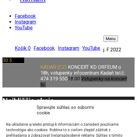
Facebook
Instagram
YouTube
Menu
Košík
0
Facebook
Instagram
YouTube
j. F 2022
30.5.
2022
KADAŇ (CZ)
KONCERT KD ORFEUM o
18h, vstupenky infocentrum Kadaň tel.č.:
474 319 550
18:00
Vstupenky na koncert
tu:
Najbližšia akcia
Spravujte súhlas so súbormi
cookie
Na ukladanie a/alebo prístup k informáciám o zariadení používame
14.8.
2026
PODĚBRADY (CZ)
koncert o 19:00h,
technológie ako cookies. Robíme to s cieľom zlepšiť zážitok z
venkovní scéna Atrium Letní Lázně
19:00 -
prehliadania a zobrazovať (ne)prispôsobené reklamy. Súhlas s týmito
21:00
VSTUPENKY - REZERVACE klikni tu !!!