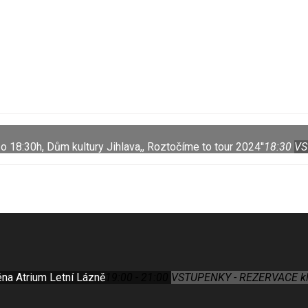
o 18:30h, Dům kultury Jihlava,, Roztočíme to tour 2024''
18:30
VS
éna Atrium Letní Lázně
19:00 - 21:00
VSTUPENKY - REZERVACE klik