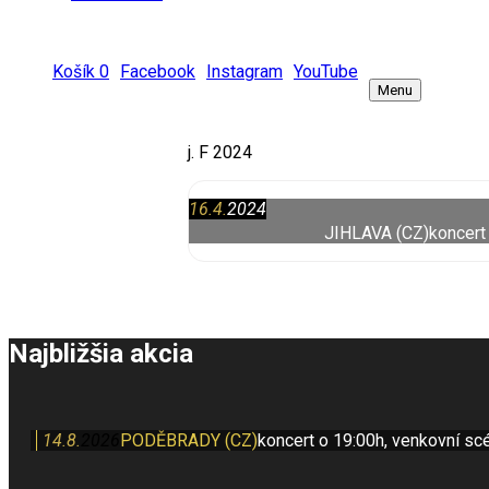
Košík
0
Facebook
Instagram
YouTube
Menu
j. F 2024
16.4.
2024
JIHLAVA (CZ)
koncert 
Najbližšia akcia
14.8.
2026
PODĚBRADY (CZ)
koncert o 19:00h, venkovní sc