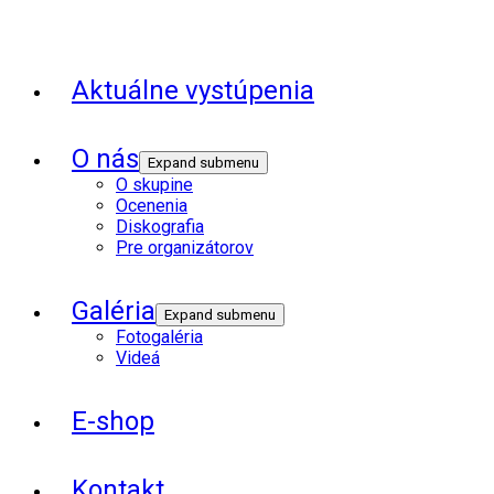
Aktuálne vystúpenia
O nás
Expand submenu
O skupine
Ocenenia
Diskografia
Pre organizátorov
Galéria
Expand submenu
Fotogaléria
Videá
E-shop
Kontakt