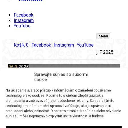
Facebook
Instagram
YouTube
Menu
Košík
0
Facebook
Instagram
YouTube
j. F 2025
06.9.
2025
HLUČÍN (CZ)
súkromný koncert na
Spravujte súhlas so súbormi
narodeninovej oslave
(Čas
cookie
upresníme: so)
Na ukladanie a/alebo prístup k informáciám o zariadení používame
technológie ako cookies. Robíme to s cieľom zlepšiť zážitok z
prehliadania a zobrazovať (ne)prispôsobené reklamy. Súhlas s týmito
technológiami nám umožní spracovávať údaje, ako je správanie pri
prehliadaní alebo jedinečné ID na tejto stránke. Nesúhlas alebo odvolanie
Najbližšia akcia
súhlasu môže nepriaznivo ovplyvniť určité vlastnosti a funkcie.