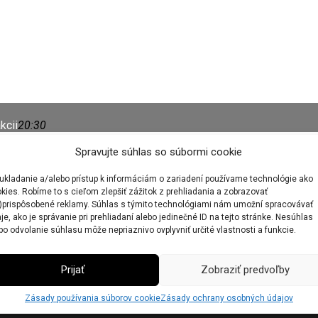
kcii
20:30
Spravujte súhlas so súbormi cookie
ukladanie a/alebo prístup k informáciám o zariadení používame technológie ako
kies. Robíme to s cieľom zlepšiť zážitok z prehliadania a zobrazovať
)prispôsobené reklamy. Súhlas s týmito technológiami nám umožní spracovávať
je, ako je správanie pri prehliadaní alebo jedinečné ID na tejto stránke. Nesúhlas
éna Atrium Letní Lázně
19:00 - 21:00
VSTUPENKY - REZERVACE klik
bo odvolanie súhlasu môže nepriaznivo ovplyvniť určité vlastnosti a funkcie.
Prijať
Zobraziť predvoľby
Zásady používania súborov cookie
Zásady ochrany osobných údajov