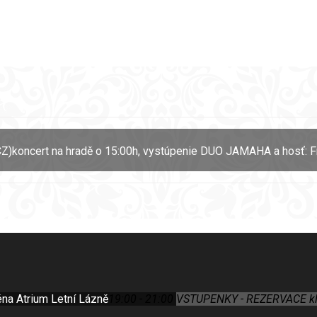
Z)
koncert na hradě o 15:00h, vystúpenie DUO JAMAHA a hosť: F
éna Atrium Letní Lázně
19:00 - 21:00
VSTUPENKY - REZERVACE klik