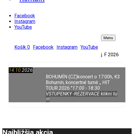
Facebook
Instagram
YouTube
Menu
Košík
0
Facebook
Instagram
YouTube
j. F 2026
14.10.
2026
BOHUMÍN (CZ)
koncert o 17:00h, K3
Bohumín, koncertné turné ,, HIT
TOUR 2026 ''
17:00 - 18:30
VSTUPENKY -REZERVACE klikni tu
!!!
Najbližšia akcia