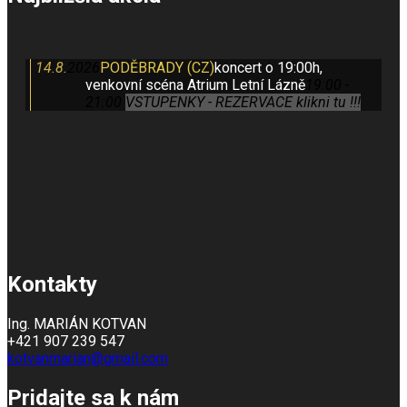
14.8.
2026
PODĚBRADY (CZ)
koncert o 19:00h,
venkovní scéna Atrium Letní Lázně
19:00 -
21:00
VSTUPENKY - REZERVACE klikni tu !!!
Kontakty
Ing. MARIÁN KOTVAN
+421 907 239 547
kotvanmarian@gmail.com
Pridajte sa k nám