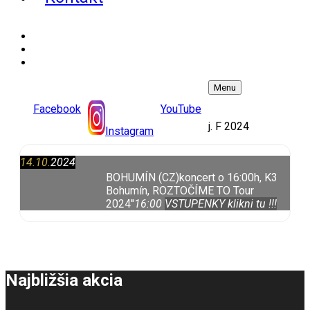
Facebook
YouTube
Instagram
Menu
Košík
Facebook
YouTube
0
j. F 2024
Instagram
14.10.
2024
BOHUMÍN (CZ)
koncert o 16:00h, K3
Bohumín, ROZTOČÍME TO Tour
2024''
16:00
VSTUPENKY klikni tu !!!
Najbližšia akcia