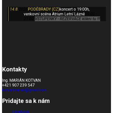
14.8.
2026
PODĚBRADY (CZ)
koncert o 19:00h,
venkovní scéna Atrium Letní Lázně
19:00 -
21:00
VSTUPENKY - REZERVACE klikni tu !!!
Kontakty
Ing. MARIÁN KOTVAN
+421 907 239 547
kotvanmarian@gmail.com
Pridajte sa k nám
Facebook