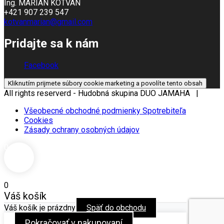
Ing. MARIÁN KOTVAN
+421 907 239 547
kotvanmarian@gmail.com
Pridajte sa k nám
Facebook
Kliknutím prijmete súbory cookie marketing a povolíte tento obsah
All rights reserverd - Hudobná skupina DUO JAMAHA |
Všeobecné obchodné podmienky Spotrebiteľa
Cookies
Zásady ochrany osobných údajov
0
0
Váš košík
Váš košík je prázdny
Späť do obchodu
Pokračovať v nakupovaní