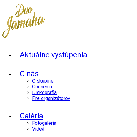
Aktuálne vystúpenia
O nás
O skupine
Ocenenia
Diskografia
Pre organizátorov
Galéria
Fotogaléria
Videá