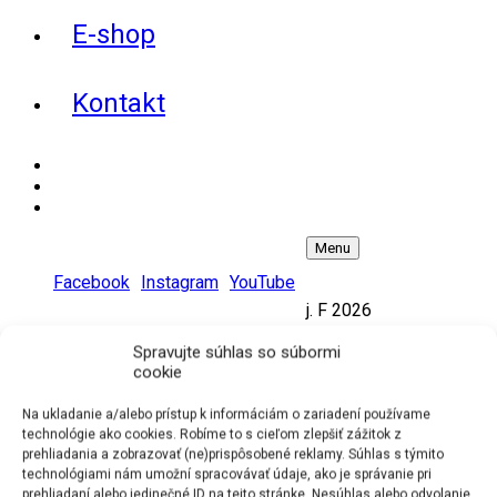
E-shop
Kontakt
Facebook
Instagram
YouTube
Menu
Košík
Facebook
Instagram
YouTube
0
j. F 2026
Spravujte súhlas so súbormi
23.1.
2026
cookie
BERNOLÁKOVO (SK)
koncert o
18:00h, Kultúrny dom Bernolákovo,
Na ukladanie a/alebo prístup k informáciám o zariadení používame
koncertné turné ,,HIT Tour
technológie ako cookies. Robíme to s cieľom zlepšiť zážitok z
2026''
18:00 - 19:30
VSTUPENKY
prehliadania a zobrazovať (ne)prispôsobené reklamy. Súhlas s týmito
klikni tu !!!
technológiami nám umožní spracovávať údaje, ako je správanie pri
prehliadaní alebo jedinečné ID na tejto stránke. Nesúhlas alebo odvolanie