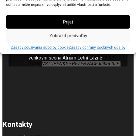
súhlasu môže nepriaznivo ovplyvniť určité vlastnosti a funkcie.
Prijať
Najbližšia akcia
Zobraziť predvoľby
Zásady používania súborov cookie
Zásady ochrany osobných údajov
14.8.
2026
PODĚBRADY (CZ)
koncert o 19:00h,
venkovní scéna Atrium Letní Lázně
19:00 -
21:00
VSTUPENKY - REZERVACE klikni tu !!!
Kontakty