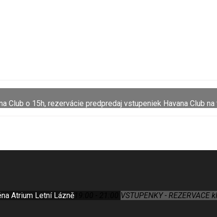
a Club o 15h, rezervácie predpredaj vstupeniek Havana Club na
éna Atrium Letní Lázně
19:00 - 21:00
VSTUPENKY - REZERVACE klik