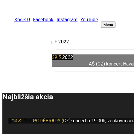
Košík
0
Facebook
Instagram
YouTube
Menu
j. F 2022
29.5.
2022
AŠ (CZ)
koncert Havan
Najbližšia akcia
14.8.
2026
PODĚBRADY (CZ)
koncert o 19:00h, venkovní sc