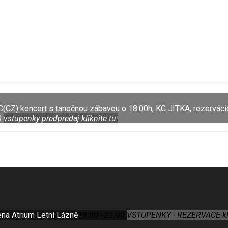
C(CZ)
koncert s tanečnou zábavou o 18:00h, KC JITKA, rezerváci
0
vstupenky predpredaj kliknite tu:
éna Atrium Letní Lázně
19:00 - 21:00
VSTUPENKY - REZERVACE klik