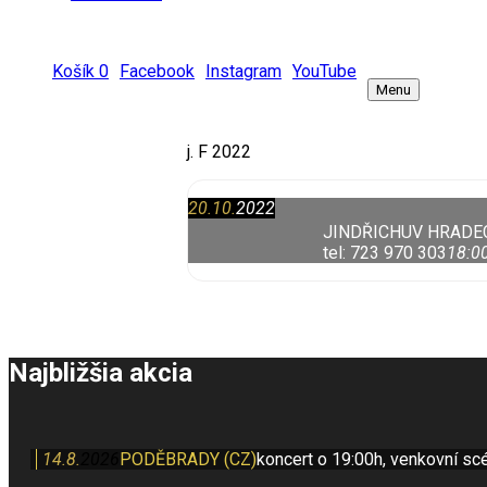
Košík
0
Facebook
Instagram
YouTube
Menu
j. F 2022
20.10.
2022
JINDŘICHUV HRADE
tel: 723 970 303
18:0
Najbližšia akcia
14.8.
2026
PODĚBRADY (CZ)
koncert o 19:00h, venkovní sc