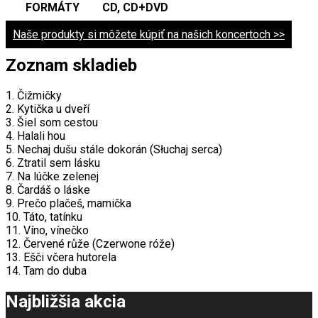
FORMÁTY
CD, CD+DVD
Naše produkty si môžete kúpiť na našich koncertoch >>
Zoznam skladieb
1. Čižmičky
2. Kytička u dveří
3. Šiel som cestou
4. Halali hou
5. Nechaj dušu stále dokorán (Słuchaj serca)
6. Ztratil sem lásku
7. Na lúčke zelenej
8. Čardáš o láske
9. Prečo plačeš, mamička
10. Táto, tatínku
11. Víno, vínečko
12. Červené růže (Czerwone róže)
13. Ešči včera hutorela
14. Tam do duba
Najbližšia akcia