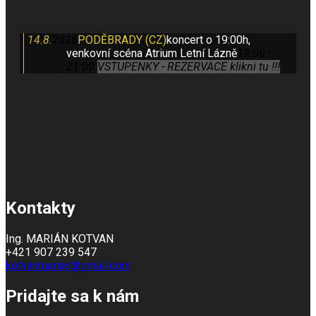
14.8.
2026
PODĚBRADY (CZ)
koncert o 19:00h,
venkovní scéna Atrium Letní Lázně
19:00 -
21:00
VSTUPENKY - REZERVACE klikni tu !!!
Kontakty
Ing. MARIÁN KOTVAN
+421 907 239 547
kotvanmarian@gmail.com
Pridajte sa k nám