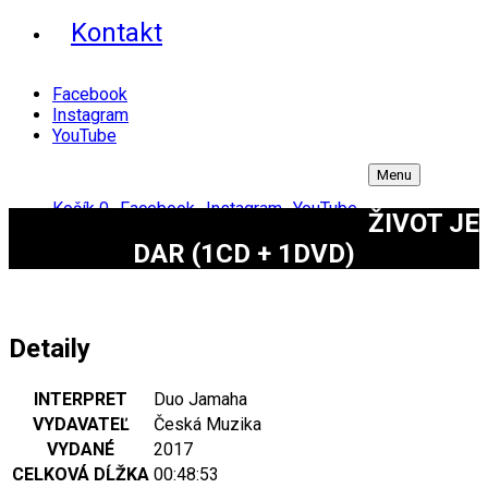
Kontakt
Facebook
Instagram
YouTube
Menu
Košík
0
Facebook
Instagram
YouTube
ŽIVOT JE
DAR (1CD + 1DVD)
Detaily
INTERPRET
Duo Jamaha
VYDAVATEĽ
Česká Muzika
VYDANÉ
2017
CELKOVÁ DĹŽKA
00:48:53