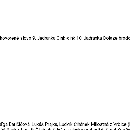
hovorené slovo 9. Jadranka Cink-cink 10. Jadranka Dolaze brodo
 Oľga Baričičová, Lukáš Prajka, Ludvík Čihánek Milostná z Vrbice 
ukáš Prajka, Ludvík Čihánek Když sa slunko probudí 6. Karel Kopř