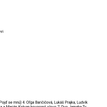
vi
(Pojď se mnú) 4. Oľga Baričičová, Lukáš Prajka, Ludvík
iva a Marián Kotvan hovorené slovo 7. Duo Jamaha Ty