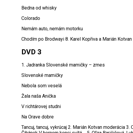
Bedna od whisky
Colorado
Nemám auto, nemám motorku
Chodím po Brodwayi 8. Karel Kopřiva a Marián Kotvan 
DVD 3
1. Jadranka Slovenské mamičky – zmes
Slovenské mamičky
Nebola som veselá
Žala naša Anička
V richtárovej studni
Na Orave dobre
Tancuj, tancuj, vykrúcaj 2. Marián Kotvan moderácia 3.
Čihánek V hornom konci svítá…. 5. Oľga Baričičová, L