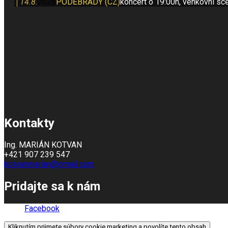
14.8.
2026
PODĚBRADY (CZ)
koncert o 19:00h, venkovní sc
Kontakty
Ing. MARIÁN KOTVAN
+421 907 239 547
kotvanmarian@gmail.com
Pridajte sa k nám
Facebook
Kliknutím prijmete súbory cookie marketing a povolíte tento obsah