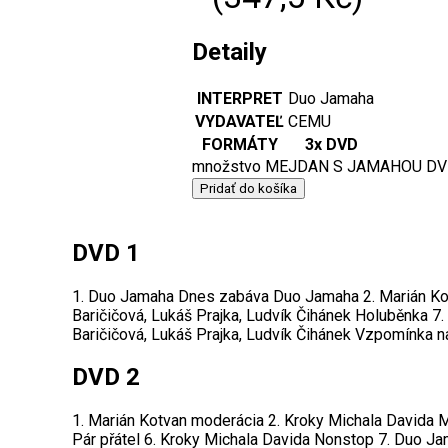
Detaily
INTERPRET
Duo Jamaha
VYDAVATEĽ
CEMU
FORMÁTY
3x DVD
množstvo MEJDAN S JAMAHOU DV
Pridať do košíka
DVD 1
1. Duo Jamaha Dnes zabáva Duo Jamaha 2. Marián Kotv
Baričičová, Lukáš Prajka, Ludvík Čihánek Holuběnka 7.
Baričičová, Lukáš Prajka, Ludvík Čihánek Vzpomínka n
DVD 2
1. Marián Kotvan moderácia 2. Kroky Michala Davida 
Pár přátel 6. Kroky Michala Davida Nonstop 7. Duo J