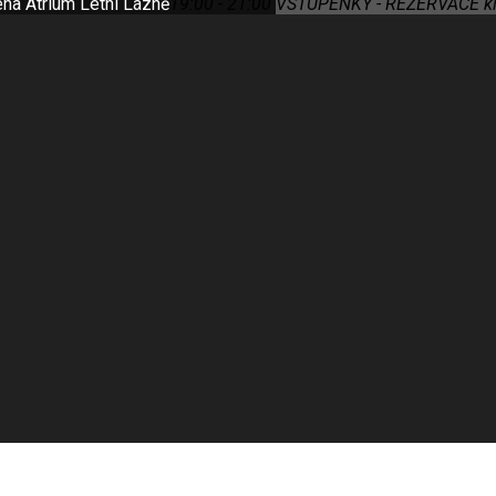
éna Atrium Letní Lázně
19:00 - 21:00
VSTUPENKY - REZERVACE klik