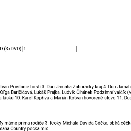
D (3xDVD)
an Privítanie hostí 3. Duo Jamaha Záhorácky kraj 4. Duo Jamah
 Oľga Baričičová, Lukáš Prajka, Ludvík Čihánek Podzimní valčík (
a lásku 10. Karel Kopřiva a Marián Kotvan hovorené slovo 11. D
My máme prima rodiče 3. Kroky Michala Davida Céčka, sbírá céčk
amaha Country pecka mix