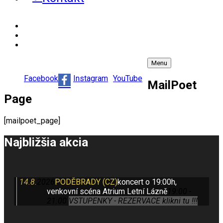
Facebook
Instagram
YouTube
Menu
Košík
Facebook
Instagram
YouTube
MailPoet
0
Page
[mailpoet_page]
Najbližšia akcia
14.8.
2026
PODĚBRADY (CZ)
koncert o 19:00h,
venkovní scéna Atrium Letní Lázně
19:00 -
21:00
VSTUPENKY - REZERVACE klikni tu !!!