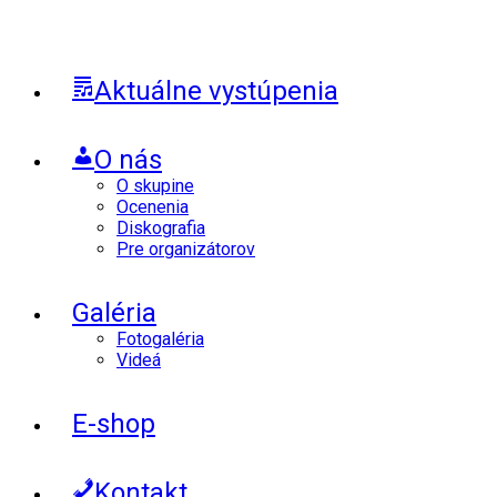
Aktuálne vystúpenia
O nás
O skupine
Ocenenia
Diskografia
Pre organizátorov
Galéria
Fotogaléria
Videá
E-shop
Kontakt