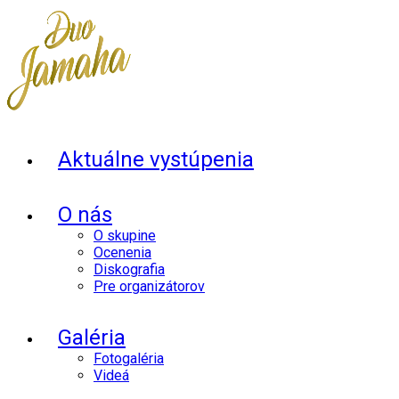
Aktuálne vystúpenia
O nás
O skupine
Ocenenia
Diskografia
Pre organizátorov
Galéria
Fotogaléria
Videá