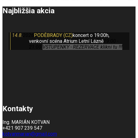
Najbližšia akcia
14.8.
2026
PODĚBRADY (CZ)
koncert o 19:00h,
venkovní scéna Atrium Letní Lázně
19:00 -
21:00
VSTUPENKY - REZERVACE klikni tu !!!
Kontakty
Ing. MARIÁN KOTVAN
+421 907 239 547
kotvanmarian@gmail.com