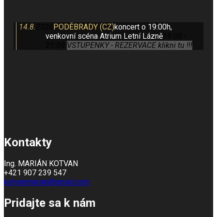
14.8.
2026
PODĚBRADY (CZ)
koncert o 19:00h,
venkovní scéna Atrium Letní Lázně
19:00 -
21:00
VSTUPENKY - REZERVACE klikni tu !!!
Kontakty
Ing. MARIÁN KOTVAN
+421 907 239 547
kotvanmarian@gmail.com
Pridajte sa k nám