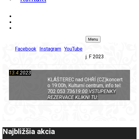
Facebook
Instagram
YouTube
Menu
Košík
Facebook
Instagram
YouTube
0
j. F 2023
13.4.
2023
KLÁŠTEREC nad OHŘÍ (CZ)
koncert
o 19:00h, Kulturní centrum, info tel:
702 053 736
19:00
VSTUPENKY
REZERVACE KLIKNI TU:
Najbližšia akcia